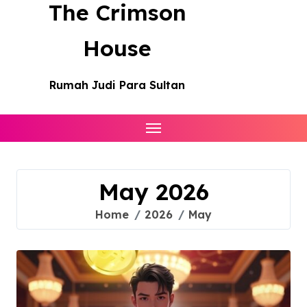
The Crimson
House
Rumah Judi Para Sultan
May 2026
Home
2026
May