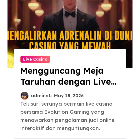
Live Casino
Mengguncang Meja
Taruhan dengan Live
Casino Evolution
adminn1
May 18, 2026
Gaming
Telusuri serunya bermain live casino
bersama Evolution Gaming yang
menawarkan pengalaman judi online
interaktif dan menguntungkan.