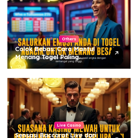
Others
Colok Bebas: Cara Mantul
Menang Togel Paling
Populer
Live Casino
Sensasi Baccarat Live dari