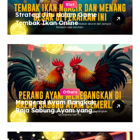
Slot
Strategi Jitu dalam Game
Tembak Ikan Online
Others
Mengenal Ayam Bangkok:
Raja Sabung Ayam yang
Memukau