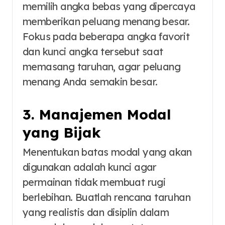
memilih angka bebas yang dipercaya
memberikan peluang menang besar.
Fokus pada beberapa angka favorit
dan kunci angka tersebut saat
memasang taruhan, agar peluang
menang Anda semakin besar.
3. Manajemen Modal
yang Bijak
Menentukan batas modal yang akan
digunakan adalah kunci agar
permainan tidak membuat rugi
berlebihan. Buatlah rencana taruhan
yang realistis dan disiplin dalam