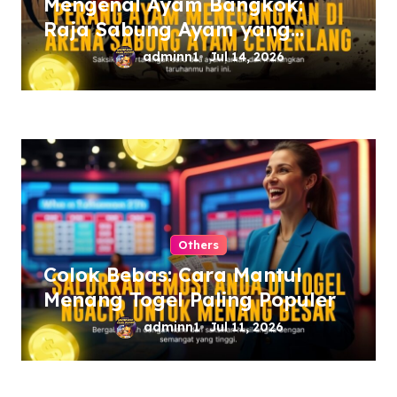
Mengenal Ayam Bangkok:
n
Raja Sabung Ayam yang
Memukau
adminn1
Jul 14, 2026
Others
Colok Bebas: Cara Mantul
Menang Togel Paling Populer
adminn1
Jul 11, 2026