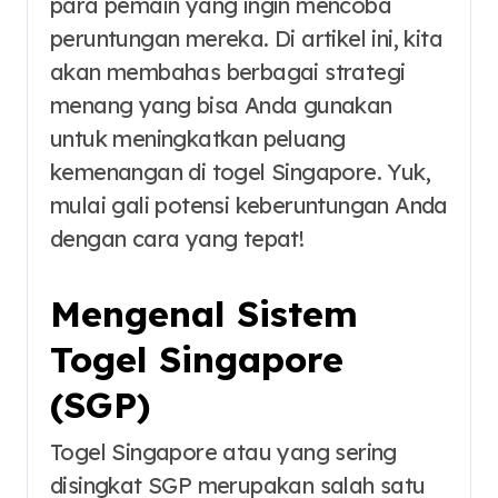
para pemain yang ingin mencoba
peruntungan mereka. Di artikel ini, kita
akan membahas berbagai strategi
menang yang bisa Anda gunakan
untuk meningkatkan peluang
kemenangan di togel Singapore. Yuk,
mulai gali potensi keberuntungan Anda
dengan cara yang tepat!
Mengenal Sistem
Togel Singapore
(SGP)
Togel Singapore atau yang sering
disingkat SGP merupakan salah satu