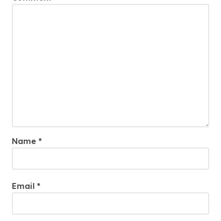
Name
*
Email
*