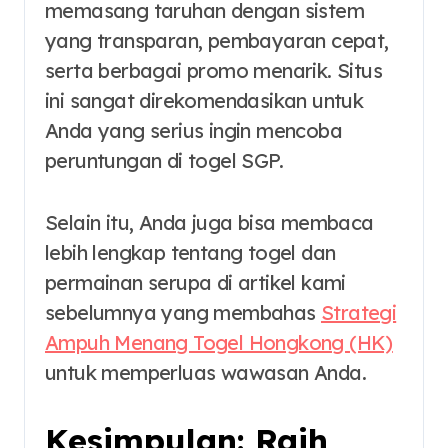
memasang taruhan dengan sistem
yang transparan, pembayaran cepat,
serta berbagai promo menarik. Situs
ini sangat direkomendasikan untuk
Anda yang serius ingin mencoba
peruntungan di togel SGP.
Selain itu, Anda juga bisa membaca
lebih lengkap tentang togel dan
permainan serupa di artikel kami
sebelumnya yang membahas
Strategi
Ampuh Menang Togel Hongkong (HK)
untuk memperluas wawasan Anda.
Kesimpulan: Raih