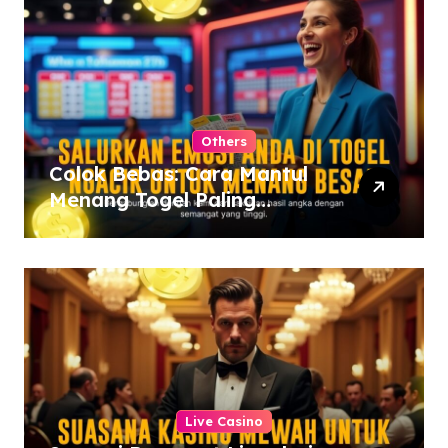
Others
Colok Bebas: Cara Mantul
Menang Togel Paling
Populer
Live Casino