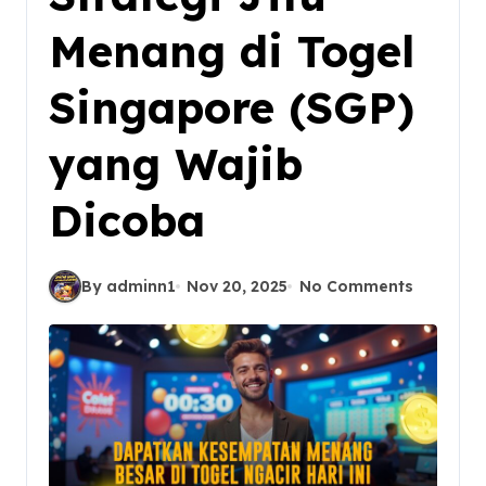
Menang di Togel
Singapore (SGP)
yang Wajib
Dicoba
By adminn1
Nov 20, 2025
No Comments