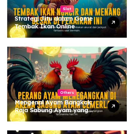
Slot
Strategi Jitu dalam Game
Tembak Ikan Online
Others
Mengenal Ayam Bangkok:
Raja Sabung Ayam yang
Memukau