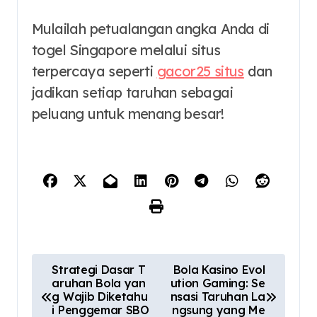
Mulailah petualangan angka Anda di
togel Singapore melalui situs
terpercaya seperti
gacor25 situs
dan
jadikan setiap taruhan sebagai
peluang untuk menang besar!
P
Strategi Dasar T
Bola Kasino Evol
aruhan Bola yan
ution Gaming: Se
o
g Wajib Diketahu
nsasi Taruhan La
i Penggemar SBO
ngsung yang Me