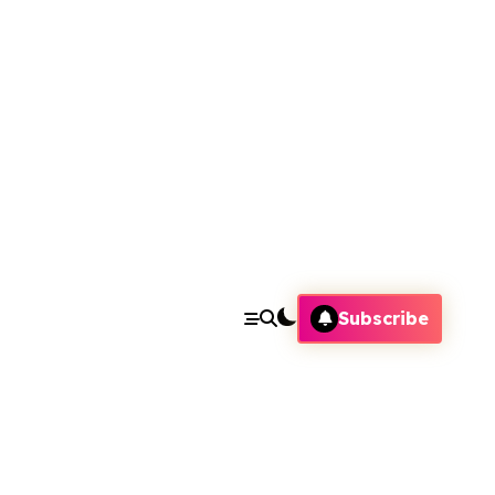
Subscribe