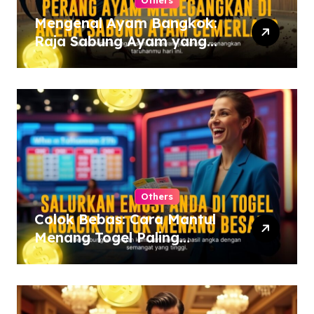
Others
Mengenal Ayam Bangkok:
Raja Sabung Ayam yang
Memukau
Others
Colok Bebas: Cara Mantul
Menang Togel Paling
Populer