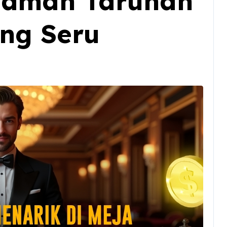
alaman Taruhan
ing Seru