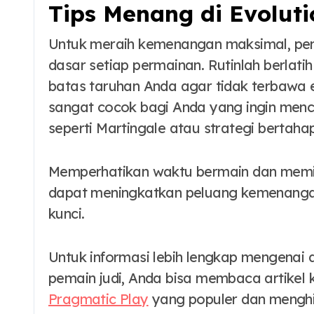
Tips Menang di Evolut
Untuk meraih kemenangan maksimal, pen
dasar setiap permainan. Rutinlah berlatih
batas taruhan Anda agar tidak terbawa 
sangat cocok bagi Anda yang ingin me
seperti Martingale atau strategi bertahap
Memperhatikan waktu bermain dan memil
dapat meningkatkan peluang kemenangan.
kunci.
Untuk informasi lebih lengkap mengenai d
pemain judi, Anda bisa membaca artikel
Pragmatic Play
yang populer dan menghi