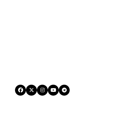
Skip
to
content