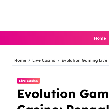
Home
Home
Live Casino
Evolution Gaming Live
Live Casino
Evolution Gam