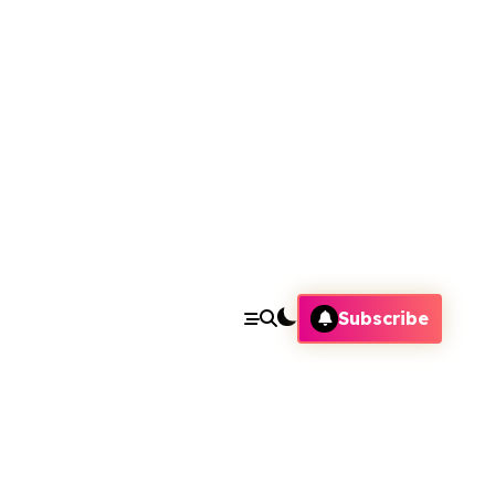
Subscribe