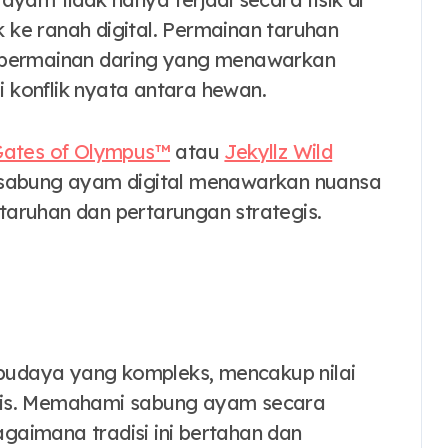
k ke ranah digital. Permainan taruhan
 permainan daring yang menawarkan
konflik nyata antara hewan.
ates of Olympus™
atau
Jekyllz Wild
 sabung ayam digital menawarkan nuansa
aruhan dan pertarungan strategis.
udaya yang kompleks, mencakup nilai
 etis. Memahami sabung ayam secara
aimana tradisi ini bertahan dan