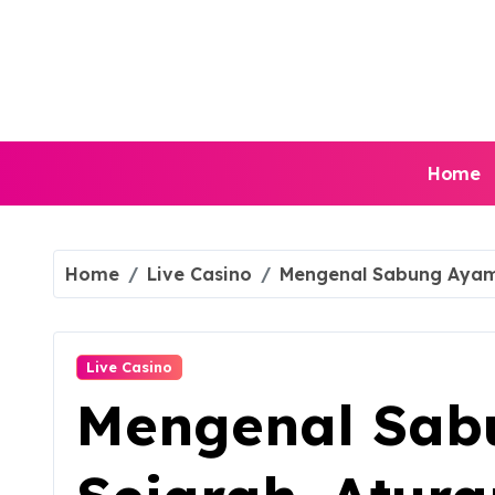
Home
Home
Live Casino
Mengenal Sabung Ayam:
Live Casino
Mengenal Sab