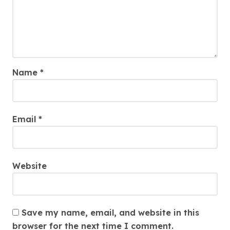
Name
*
Email
*
Website
Save my name, email, and website in this
browser for the next time I comment.