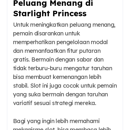
Peluang Menang di
Starlight Princess
Untuk meningkatkan peluang menang,
pemain disarankan untuk
memperhatikan pengelolaan modal
dan memanfaatkan fitur putaran
gratis. Bermain dengan sabar dan
tidak terburu-buru mengatur taruhan
bisa membuat kemenangan lebih
stabil. Slot ini juga cocok untuk pemain
yang suka bermain dengan taruhan
variatif sesuai strategi mereka.
Bagi yang ingin lebih memahami
mekanisme slot, bisa membaca lebih