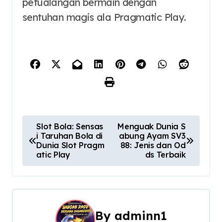
petualangan bermain dengan
sentuhan magis ala Pragmatic Play.
P
Slot Bola: Sensas
Menguak Dunia S
i Taruhan Bola di
abung Ayam SV3
o
Dunia Slot Pragm
88: Jenis dan Od
atic Play
ds Terbaik
s
t
n
By
adminn1