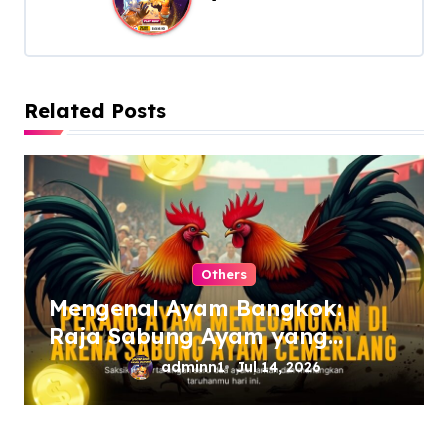
a
v
i
Related Posts
g
a
t
i
Others
o
Mengenal Ayam Bangkok:
n
Raja Sabung Ayam yang
Memukau
adminn1
Jul 14, 2026