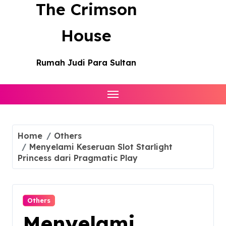
The Crimson
House
Rumah Judi Para Sultan
Home
Others
Menyelami Keseruan Slot Starlight
Princess dari Pragmatic Play
Others
Menyelami