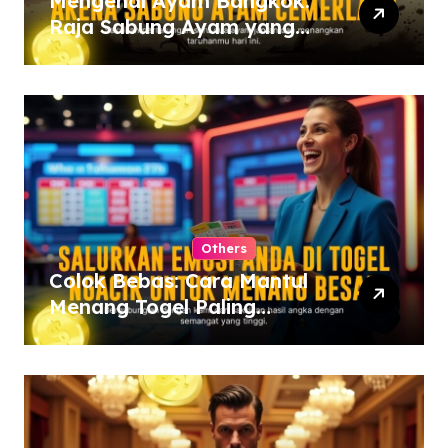
Mengenal Ayam Bangkok:
Raja Sabung Ayam yang
Memukau
Others
Colok Bebas: Cara Mantul
Menang Togel Paling
Populer