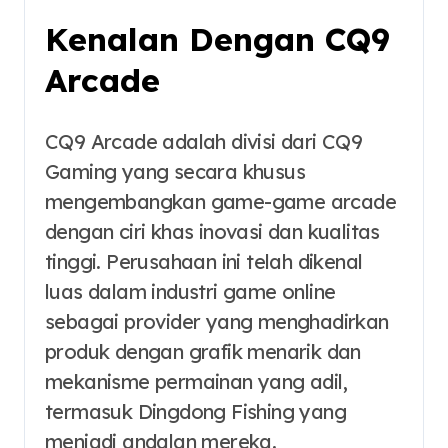
Kenalan Dengan CQ9
Arcade
CQ9 Arcade adalah divisi dari CQ9
Gaming yang secara khusus
mengembangkan game-game arcade
dengan ciri khas inovasi dan kualitas
tinggi. Perusahaan ini telah dikenal
luas dalam industri game online
sebagai provider yang menghadirkan
produk dengan grafik menarik dan
mekanisme permainan yang adil,
termasuk Dingdong Fishing yang
menjadi andalan mereka.