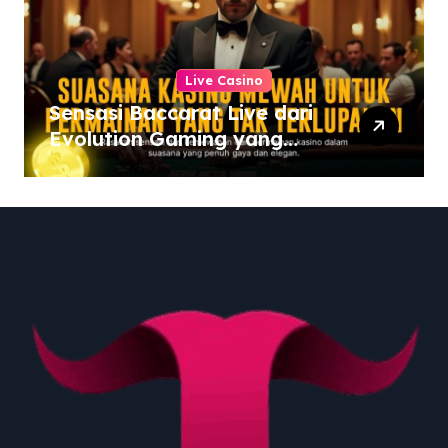
Live Casino
Sensasi Baccarat Live dari
Evolution Gaming yang
Tak Tertandingi