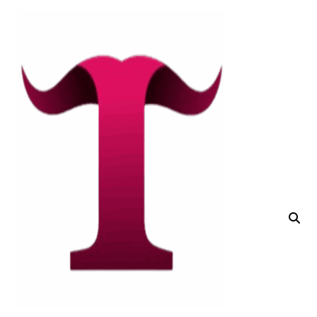
Skip
to
content