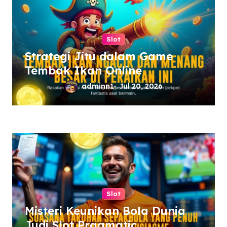
i
o
Slot
Strategi Jitu dalam Game
n
Tembak Ikan Online
adminn1
Jul 20, 2026
Slot
Misteri Keunikan Bola Dunia
Judi Slot Pragmatic