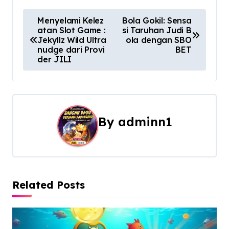
P
Menyelami Kelez
Bola Gokil: Sensa
atan Slot Game :
si Taruhan Judi B
o
Jekyllz Wild Ultra
ola dengan SBO
nudge dari Provi
BET
s
der JILI
t
n
a
By
adminn1
v
i
g
Related Posts
a
t