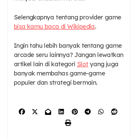
Selengkapnya tentang provider game
bisa kamu baca di Wikipedia
.
Ingin tahu lebih banyak tentang game
arcade seru lainnya? Jangan lewatkan
artikel lain di kategori
Slot
yang juga
banyak membahas game-game
populer dan strategi bermain.