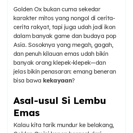
Golden Ox bukan cuma sekedar
karakter mitos yang nongol di cerita-
cerita rakyat, tapi juga udah jadi ikon
dalam banyak game dan budaya pop
Asia. Sosoknya yang megah, gagah,
dan penuh kilauan emas udah bikin
banyak orang klepek-klepek—dan
jelas bikin penasaran: emang beneran
bisa bawa
kekayaan
?
Asal-usul Si Lembu
Emas
Kalau kita tarik mundur ke belakang,