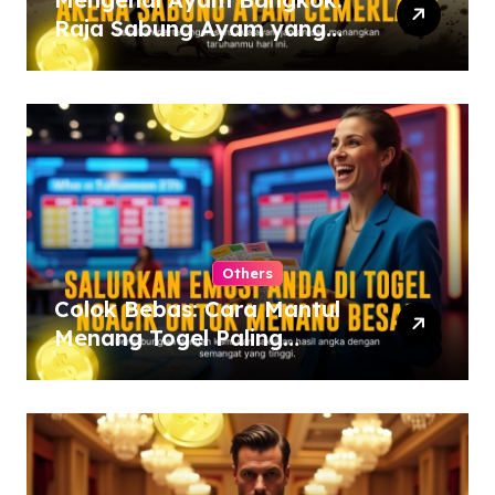
Raja Sabung Ayam yang
Memukau
Others
Colok Bebas: Cara Mantul
Menang Togel Paling
Populer