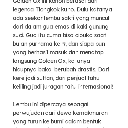
Golden Ox ini konon berasal dari
legenda Tiongkok kuno. Dulu katanya
ada seekor lembu sakti yang muncul
dari dalam gua emas di kaki gunung
suci. Gua itu cuma bisa dibuka saat
bulan purnama ke-9, dan siapa pun
yang berhasil masuk dan menatap
langsung Golden Ox, katanya
hidupnya bakal berubah drastis. Dari
kere jadi sultan, dari penjual tahu
keliling jadi juragan tahu internasional!
Lembu ini dipercaya sebagai
perwujudan dari dewa kemakmuran
yang turun ke bumi dalam bentuk