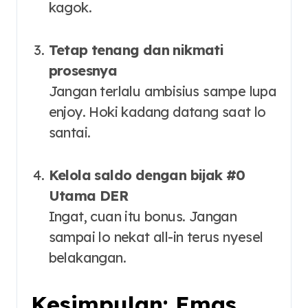
kagok.
Tetap tenang dan nikmati
prosesnya
Jangan terlalu ambisius sampe lupa
enjoy. Hoki kadang datang saat lo
santai.
Kelola saldo dengan bijak #0
Utama DER
Ingat, cuan itu bonus. Jangan
sampai lo nekat all-in terus nyesel
belakangan.
Kesimpulan: Emas