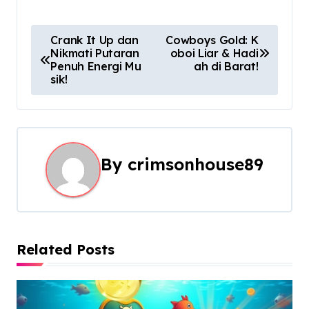
P
Crank It Up dan
Cowboys Gold: K
Nikmati Putaran
oboi Liar & Hadi
o
Penuh Energi Mu
ah di Barat!
sik!
s
t
n
By
crimsonhouse89
a
v
i
Related Posts
g
a