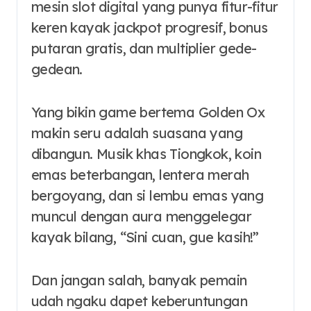
mesin slot digital yang punya fitur-fitur
keren kayak jackpot progresif, bonus
putaran gratis, dan multiplier gede-
gedean.
Yang bikin game bertema Golden Ox
makin seru adalah suasana yang
dibangun. Musik khas Tiongkok, koin
emas beterbangan, lentera merah
bergoyang, dan si lembu emas yang
muncul dengan aura menggelegar
kayak bilang, “Sini cuan, gue kasih!”
Dan jangan salah, banyak pemain
udah ngaku dapet keberuntungan