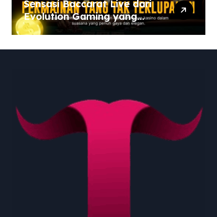
Sensasi Baccarat Live dari
Evolution Gaming yang
Tak Tertandingi