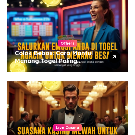
Others
Colok Bebas: Cara Mantul
Menang Togel Paling
Populer
Live Casino