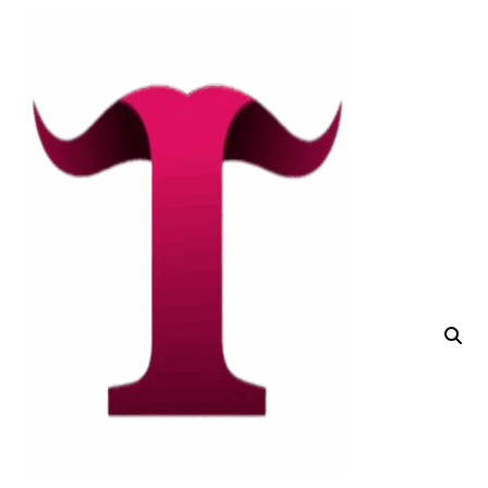
Skip
to
content