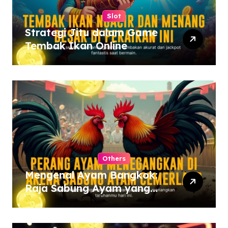
Slot
Strategi Jitu dalam Game
Tembak Ikan Online
Others
Mengenal Ayam Bangkok:
Raja Sabung Ayam yang
Memukau