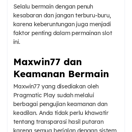
Selalu bermain dengan penuh
kesabaran dan jangan terburu-buru,
karena keberuntungan juga menjadi
faktor penting dalam permainan slot
ini.
Maxwin77 dan
Keamanan Bermain
Maxwin77 yang disediakan oleh
Pragmatic Play sudah melalui
berbagai pengujian keamanan dan
keadilan. Anda tidak perlu khawatir
tentang transparasi hasil putaran
karena semua berjalan dengan sistem