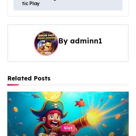
s
tic Play
t
n
a
By
adminn1
v
i
g
Related Posts
a
t
i
o
Slot