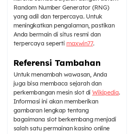
Random Number Generator (RNG)
yang adil dan terpercaya. Untuk
meningkatkan pengalaman, pastikan
Anda bermain di situs resmi dan
terpercaya seperti
maxwin77
.
Referensi Tambahan
Untuk menambah wawasan, Anda
juga bisa membaca sejarah dan
perkembangan mesin slot di
Wikipedia
.
Informasi ini akan memberikan
gambaran lengkap tentang
bagaimana slot berkembang menjadi
salah satu permainan kasino online