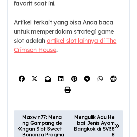
favorit saat ini.
Artikel terkait yang bisa Anda baca
untuk memperdalam strategi game
slot adalah
artikel slot lainnya di The
Crimson House
.
P
Maxwin77: Mena
Mengulik Adu He
ng Gampang de
bat Jenis Ayam
o
ngan Slot Sweet
Bangkok di SV38
Bonanza Pragma
8