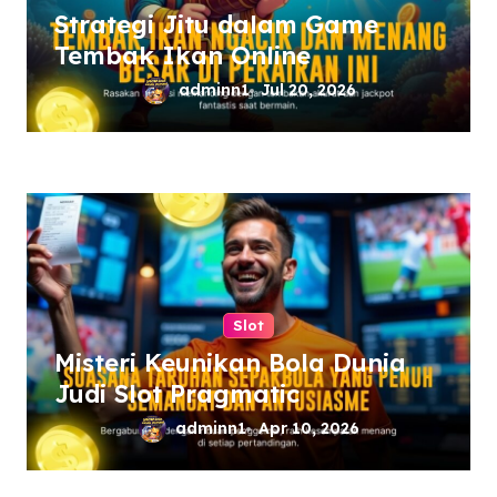
Strategi Jitu dalam Game
n
Tembak Ikan Online
adminn1
Jul 20, 2026
Slot
Misteri Keunikan Bola Dunia
Judi Slot Pragmatic
adminn1
Apr 10, 2026