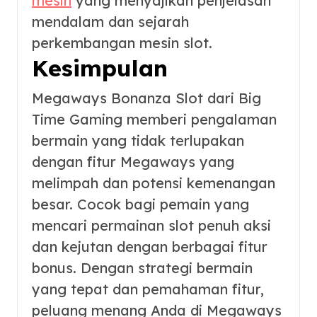
mesin
yang menyajikan penjelasan
mendalam dan sejarah
perkembangan mesin slot.
Kesimpulan
Megaways Bonanza Slot dari Big
Time Gaming memberi pengalaman
bermain yang tidak terlupakan
dengan fitur Megaways yang
melimpah dan potensi kemenangan
besar. Cocok bagi pemain yang
mencari permainan slot penuh aksi
dan kejutan dengan berbagai fitur
bonus. Dengan strategi bermain
yang tepat dan pemahaman fitur,
peluang menang Anda di Megaways