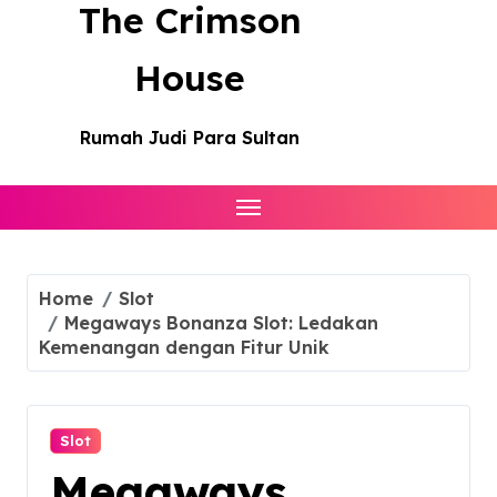
The Crimson
House
Rumah Judi Para Sultan
Home
Slot
Megaways Bonanza Slot: Ledakan
Kemenangan dengan Fitur Unik
Slot
Megaways