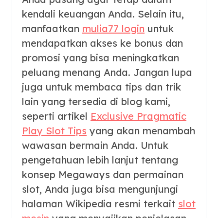
kendali keuangan Anda.
Selain itu,
manfaatkan
mulia77 login
untuk
mendapatkan akses ke bonus dan
promosi yang bisa meningkatkan
peluang menang Anda. Jangan lupa
juga untuk membaca tips dan trik
lain yang tersedia di blog kami,
seperti artikel
Exclusive Pragmatic
Play Slot Tips
yang akan menambah
wawasan bermain Anda.
Untuk
pengetahuan lebih lanjut tentang
konsep Megaways dan permainan
slot, Anda juga bisa mengunjungi
halaman Wikipedia resmi terkait
slot