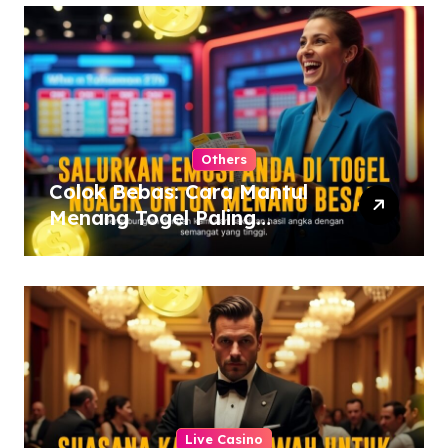
Others
Colok Bebas: Cara Mantul
Menang Togel Paling
Populer
Live Casino