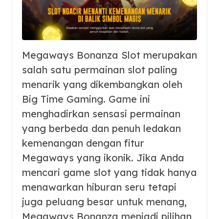
Megaways Bonanza Slot merupakan
salah satu permainan slot paling
menarik yang dikembangkan oleh
Big Time Gaming. Game ini
menghadirkan sensasi permainan
yang berbeda dan penuh ledakan
kemenangan dengan fitur
Megaways yang ikonik. Jika Anda
mencari game slot yang tidak hanya
menawarkan hiburan seru tetapi
juga peluang besar untuk menang,
Megaways Bonanza menjadi pilihan