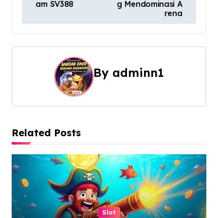
am SV388
g Mendominasi A
s
rena
t
n
a
By
adminn1
v
i
g
Related Posts
a
t
i
o
Slot