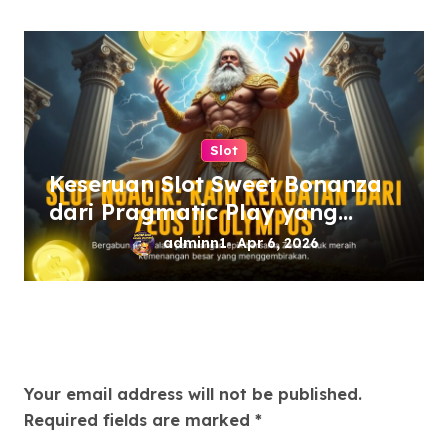
Slot
Keseruan Slot Sweet Bonanza
dari Pragmatic Play yang
Menggoda
adminn1
Apr 6, 2026
Leave a Reply
Your email address will not be published.
Required fields are marked
*