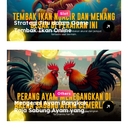
Slot
Strategi Jitu dalam Game
Tembak Ikan Online
Others
Mengenal Ayam Bangkok:
Raja Sabung Ayam yang
Memukau