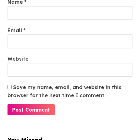
Name
*
Email
*
Website
Save my name, email, and website in this
browser for the next time I comment.
You Missed