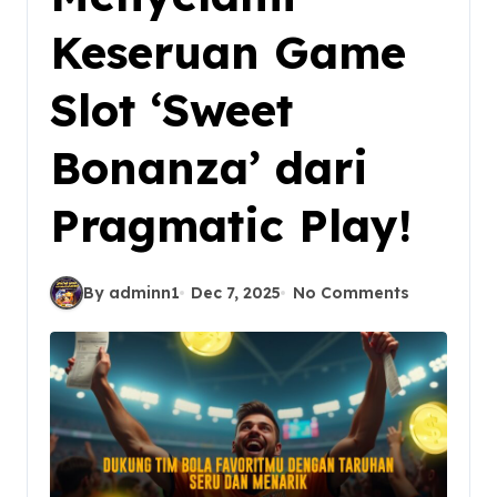
Keseruan Game
Slot ‘Sweet
Bonanza’ dari
Pragmatic Play!
By adminn1
Dec 7, 2025
No Comments