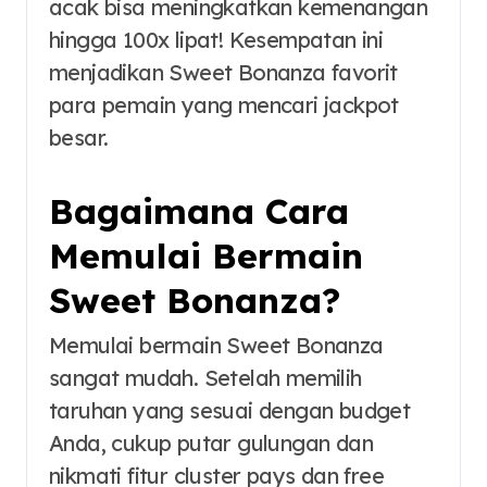
acak bisa meningkatkan kemenangan
hingga 100x lipat! Kesempatan ini
menjadikan Sweet Bonanza favorit
para pemain yang mencari jackpot
besar.
Bagaimana Cara
Memulai Bermain
Sweet Bonanza?
Memulai bermain Sweet Bonanza
sangat mudah. Setelah memilih
taruhan yang sesuai dengan budget
Anda, cukup putar gulungan dan
nikmati fitur cluster pays dan free