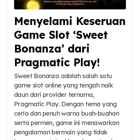
Menyelami Keseruan
Game Slot ‘Sweet
Bonanza’ dari
Pragmatic Play!
Sweet Bonanza adalah salah satu
game slot online yang tengah naik
daun dari provider ternama,
Pragmatic Play. Dengan tema yang
ceria dan penuh warna buah-buahan
serta permen, game ini menawarkan
pengalaman bermain yang tidak