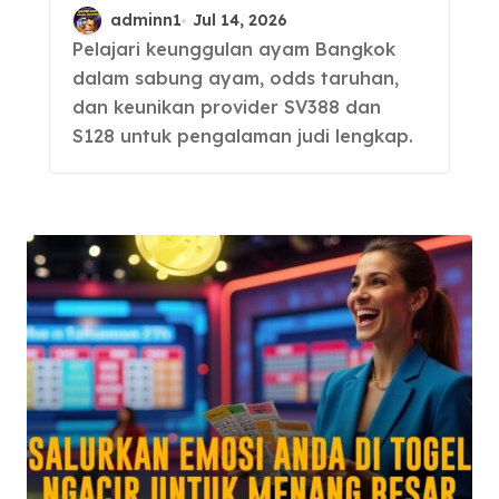
Ayam yang Memukau
adminn1
Jul 14, 2026
Pelajari keunggulan ayam Bangkok
dalam sabung ayam, odds taruhan,
dan keunikan provider SV388 dan
S128 untuk pengalaman judi lengkap.