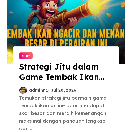
Slot
Strategi Jitu dalam
Game Tembak Ikan
Online
adminn1
Jul 20, 2026
Temukan strategi jitu bermain game
tembak ikan online agar mendapat
skor besar dan meraih kemenangan
maksimal dengan panduan lengkap
dan…