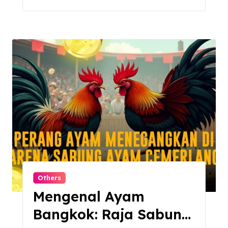
Others
Mengenal Ayam
Bangkok: Raja Sabung