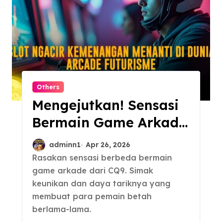
Others
Mengejutkan! Sensasi
Bermain Game Arkade
CQ9 yang Wajib
adminn1
Apr 26, 2026
Dicoba
Rasakan sensasi berbeda bermain
game arkade dari CQ9. Simak
keunikan dan daya tariknya yang
membuat para pemain betah
berlama-lama.