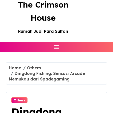
The Crimson
House
Rumah Judi Para Sultan
Home
Others
Dingdong Fishing: Sensasi Arcade
Memukau dari Spadegaming
Others
Dingdong