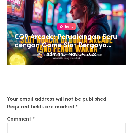
Others
CQ9 Arcade: Petualangan Seru
dengan Game Slot Bergaya
Arcade
adminn1
May 14, 2026
Leave a Reply
Your email address will not be published.
Required fields are marked
*
Comment
*