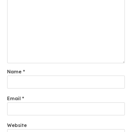
Name
*
Email
*
Website