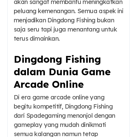
akan sangat membantu meningkatkan
peluang kemenangan. Semua aspek ini
menjadikan Dingdong Fishing bukan
saja seru tapi juga menantang untuk
terus dimainkan.
Dingdong Fishing
dalam Dunia Game
Arcade Online
Di era game arcade online yang
begitu kompetitif, Dingdong Fishing
dari Spadegaming menonjol dengan
gameplay yang mudah dinikmati
semua kalangan namun tetap