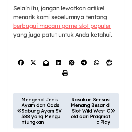
Selain itu, jangan lewatkan artikel
menarik kami sebelumnya tentang
berbagai macam game slot populer
yang juga patut untuk Anda ketahui.
P
Mengenal Jenis
Rasakan Sensasi
Ayam dan Odds
Menang Besar di
o
Sabung Ayam SV
Slot Wild West G
388 yang Mengu
old dari Pragmat
s
ntungkan
ic Play