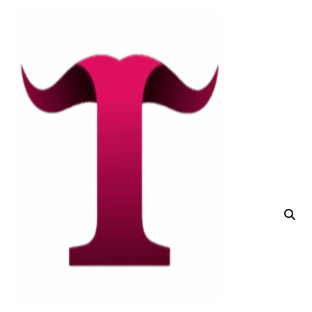
Skip
to
content