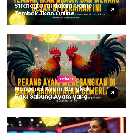
Strategi Jitu dalam Game
Tembak Ikan Online
Others
Mengenal Ayam Bangkok:
Raja Sabung Ayam yang
Memukau