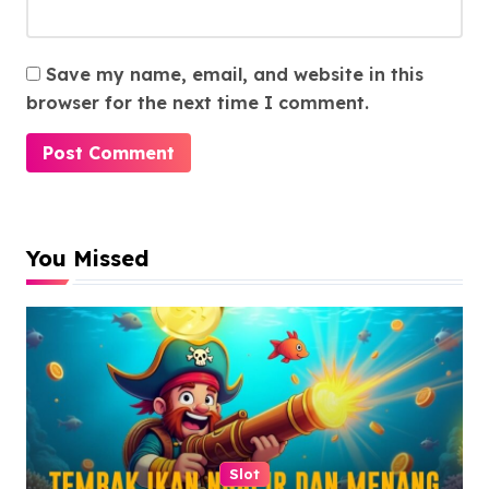
Save my name, email, and website in this
browser for the next time I comment.
You Missed
Slot