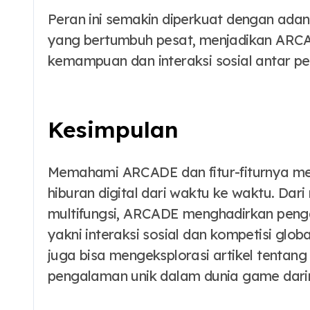
Peran ini semakin diperkuat dengan adan
yang bertumbuh pesat, menjadikan ARC
kemampuan dan interaksi sosial antar p
Kesimpulan
Memahami ARCADE dan fitur-fiturnya m
hiburan digital dari waktu ke waktu. Dari 
multifungsi, ARCADE menghadirkan penga
yakni interaksi sosial dan kompetisi globa
juga bisa mengeksplorasi artikel tentan
pengalaman unik dalam dunia game dari