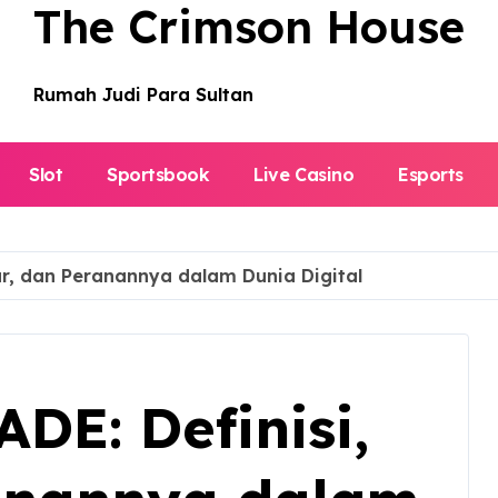
The Crimson House
Rumah Judi Para Sultan
Slot
Sportsbook
Live Casino
Esports
ur, dan Peranannya dalam Dunia Digital
DE: Definisi,