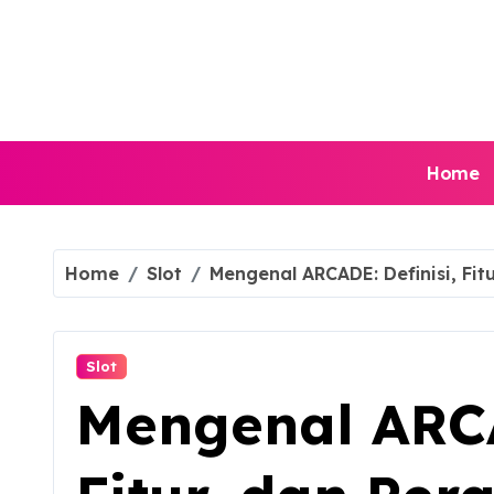
Home
Home
Slot
Mengenal ARCADE: Definisi, Fit
Slot
Mengenal ARCA