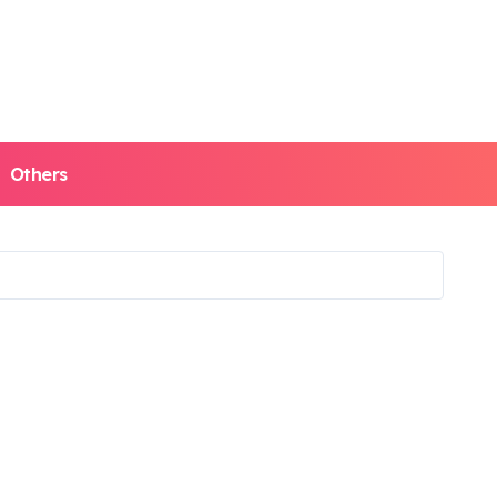
Others