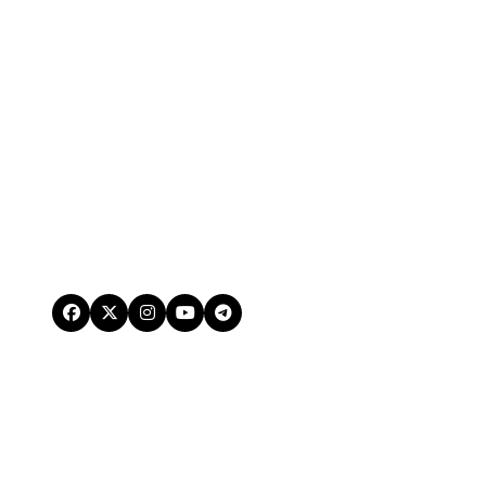
Skip
to
content