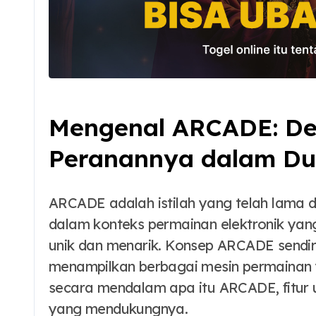
Mengenal ARCADE: Defi
Peranannya dalam Dun
ARCADE adalah istilah yang telah lama dikenal di dunia hiburan digital, khususnya
dalam konteks permainan elektronik y
unik dan menarik. Konsep ARCADE sendiri
menampilkan berbagai mesin permainan y
secara mendalam apa itu ARCADE, fitur 
yang mendukungnya.