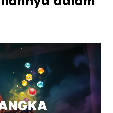
ranannya dalam