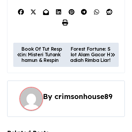
P
Book Of Tut Resp
Forest Fortune: S
in: Misteri Tutank
lot Alam Gacor H
o
hamun & Respin
adiah Rimba Liar!
s
t
n
By
crimsonhouse89
a
v