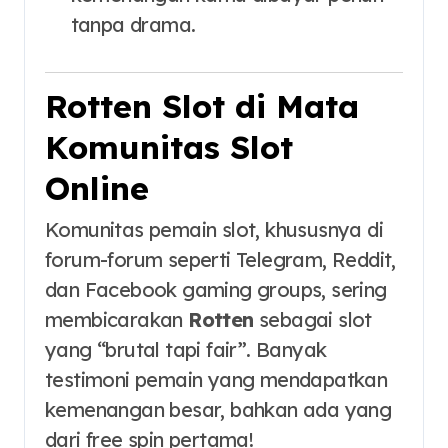
tanpa drama.
Rotten Slot di Mata
Komunitas Slot
Online
Komunitas pemain slot, khususnya di
forum-forum seperti Telegram, Reddit,
dan Facebook gaming groups, sering
membicarakan
Rotten
sebagai slot
yang “brutal tapi fair”. Banyak
testimoni pemain yang mendapatkan
kemenangan besar, bahkan ada yang
dari free spin pertama!