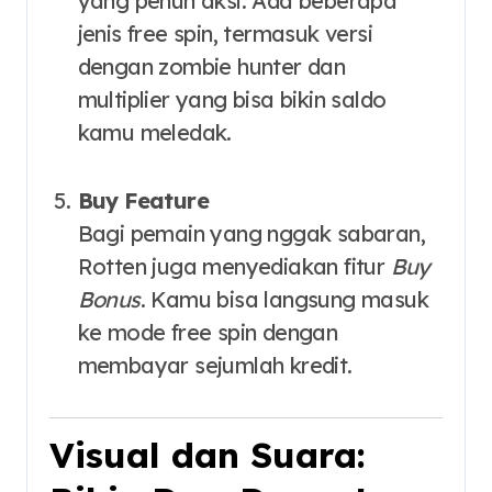
yang penuh aksi. Ada beberapa
jenis free spin, termasuk versi
dengan zombie hunter dan
multiplier yang bisa bikin saldo
kamu meledak.
Buy Feature
Bagi pemain yang nggak sabaran,
Rotten juga menyediakan fitur
Buy
Bonus
. Kamu bisa langsung masuk
ke mode free spin dengan
membayar sejumlah kredit.
Visual dan Suara: