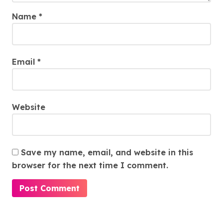
Name
*
Email
*
Website
Save my name, email, and website in this
browser for the next time I comment.