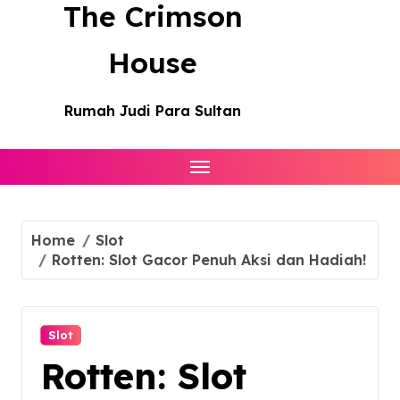
The Crimson
House
Rumah Judi Para Sultan
Home
Slot
Rotten: Slot Gacor Penuh Aksi dan Hadiah!
Slot
Rotten: Slot