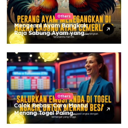
Others
Mengenal Ayam Bangkok:
Raja Sabung Ayam yang
Memukau
Others
Colok Bebas: Cara Mantul
Menang Togel Paling
Populer