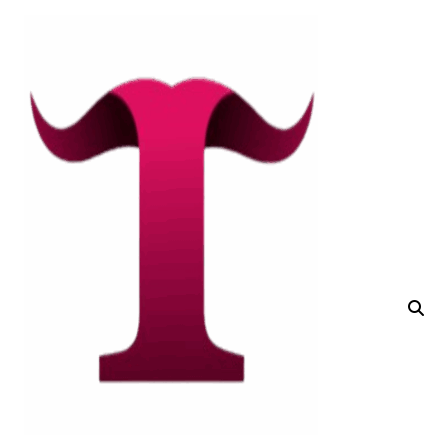
Skip
to
content