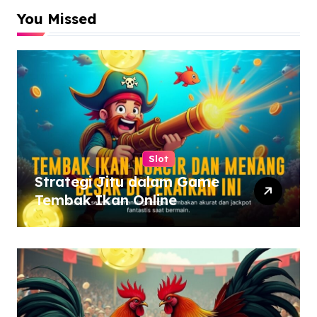
You Missed
Slot
Strategi Jitu dalam Game
Tembak Ikan Online