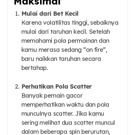
Maksimal
Mulai dari Bet Kecil
Karena volatilitas tinggi, sebaiknya
mulai dari taruhan kecil. Setelah
memahami pola permainan dan
kamu merasa sedang “on fire”,
baru naikkan taruhan secara
bertahap.
Perhatikan Pola Scatter
Banyak pemain gacor
memperhatikan waktu dan pola
munculnya scatter. Jika kamu
sering melihat dua scatter muncul
dalam beberapa spin berurutan,