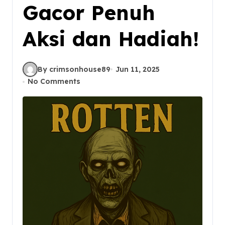
Gacor Penuh
Aksi dan Hadiah!
By crimsonhouse89
Jun 11, 2025
No Comments