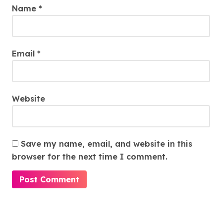
Name
*
Email
*
Website
Save my name, email, and website in this
browser for the next time I comment.