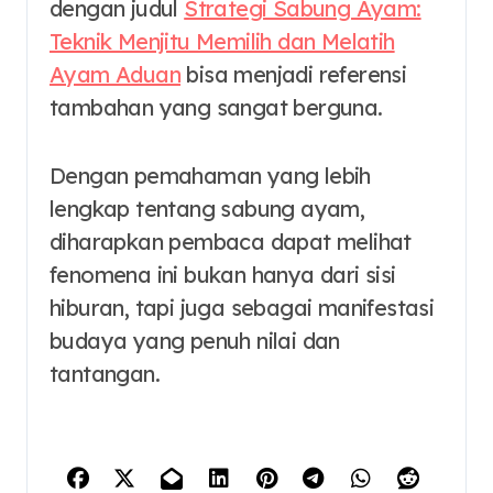
dengan judul
Strategi Sabung Ayam:
Teknik Menjitu Memilih dan Melatih
Ayam Aduan
bisa menjadi referensi
tambahan yang sangat berguna.
Dengan pemahaman yang lebih
lengkap tentang sabung ayam,
diharapkan pembaca dapat melihat
fenomena ini bukan hanya dari sisi
hiburan, tapi juga sebagai manifestasi
budaya yang penuh nilai dan
tantangan.