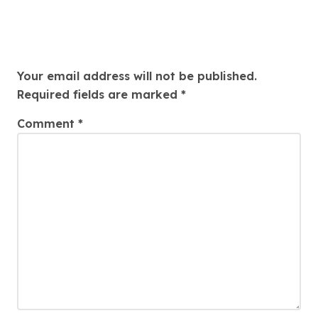
Leave a Reply
Your email address will not be published.
Required fields are marked
*
Comment
*