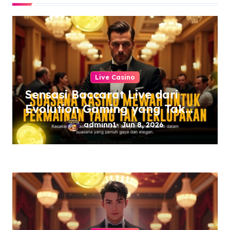
a
t
i
o
Live Casino
Sensasi Baccarat Live dari
n
Evolution Gaming yang Tak
Tertandingi
adminn1
Jun 8, 2026