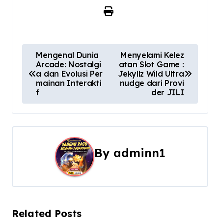
P
Mengenal Dunia
Menyelami Kelez
Arcade: Nostalgi
atan Slot Game :
o
a dan Evolusi Per
Jekyllz Wild Ultra
mainan Interakti
nudge dari Provi
s
f
der JILI
t
n
a
By
adminn1
v
i
g
Related Posts